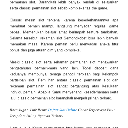
permainan slot. Barangkali lebih banyak rendah di sejajarkan
serta classic permainan slot sebab kompleksitas the game.
Classic mesin slot terkenal karena kesederhanaannya apa
membuat pemain mampu langsung menyadari regulasi game
bebas. Memerlukan belajar amat berlimpah feature tambahan.
Selama tersebut, rekaman slot Semongkobet bisa lebih banyak
memakan masa. Karena pemain perlu menyadari aneka fitur
bonus dan juga aturan gim yang kompleks.
Meski classic slot serta rekaman permainan slot menawarkan
pengetahuan bermain-main yang lain. Togel deposit dana
keduanya mempunyai tenaga panggil terpisah bagi kelompok
partisipan slot. Pemilihan antara classic permainan slot dan
rekaman permainan slot sangat bergantung atas kesukaan
individu pemain. Apabila Kamu menyenangi kesederhanaan serta
laju, classic permainan slot barangkali menjadi pilihan terbaik.
Baca Juga : Link Resmi
Daftar Slot Online
Gacor Terpercaya Fitur
Terupdate Paling Nyaman Terbaru
Namun, bila Kamu menyenangi fitur bonus apa menggaet dan