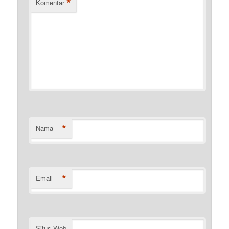
*
Komentar
*
Nama
*
Email
Situs Web