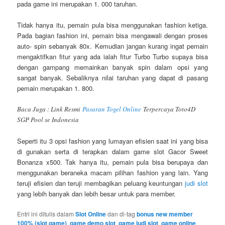
pada game ini merupakan 1. 000 taruhan.
Tidak hanya itu, pemain pula bisa menggunakan fashion ketiga.
Pada bagian fashion ini, pemain bisa mengawali dengan proses
auto- spin sebanyak 80x. Kemudian jangan kurang ingat pemain
mengaktifkan fitur yang ada ialah fitur Turbo Turbo supaya bisa
dengan gampang memainkan banyak spin dalam opsi yang
sangat banyak. Sebaliknya nilai taruhan yang dapat di pasang
pemain merupakan 1. 800.
Baca Juga : Link Resmi
Pasaran Togel Online
Terpercaya Toto4D
SGP Pool se Indonesia
Seperti itu 3 opsi fashion yang lumayan efisien saat ini yang bisa
di gunakan serta di terapkan dalam game slot Gacor Sweet
Bonanza x500. Tak hanya itu, pemain pula bisa berupaya dan
menggunakan beraneka macam pilihan fashion yang lain. Yang
teruji efisien dan teruji membagikan peluang keuntungan
judi slot
yang lebih banyak dan lebih besar untuk para member.
Entri ini ditulis dalam
Slot Online
dan di-tag
bonus new member
100% (slot game)
,
game demo slot
,
game judi slot
,
game online