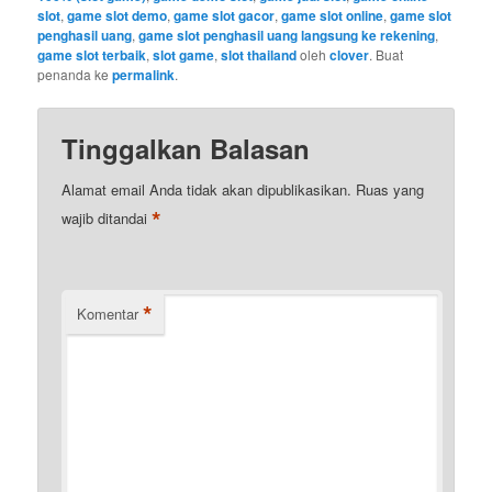
slot
,
game slot demo
,
game slot gacor
,
game slot online
,
game slot
penghasil uang
,
game slot penghasil uang langsung ke rekening
,
game slot terbaik
,
slot game
,
slot thailand
oleh
clover
. Buat
penanda ke
permalink
.
Tinggalkan Balasan
Alamat email Anda tidak akan dipublikasikan.
Ruas yang
*
wajib ditandai
*
Komentar