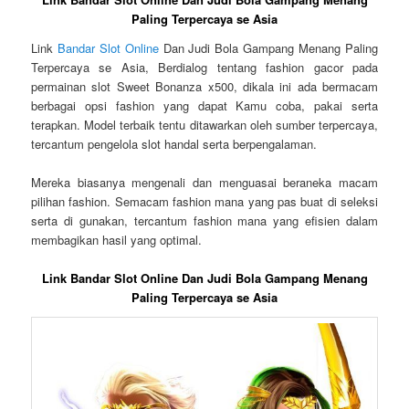
Paling Terpercaya se Asia
Link
Bandar Slot Online
Dan Judi Bola Gampang Menang Paling
Terpercaya se Asia, Berdialog tentang fashion gacor pada
permainan slot Sweet Bonanza x500, dikala ini ada bermacam
berbagai opsi fashion yang dapat Kamu coba, pakai serta
terapkan. Model terbaik tentu ditawarkan oleh sumber terpercaya,
tercantum pengelola slot handal serta berpengalaman.
Mereka biasanya mengenali dan menguasai beraneka macam
pilihan fashion. Semacam fashion mana yang pas buat di seleksi
serta di gunakan, tercantum fashion mana yang efisien dalam
membagikan hasil yang optimal.
Link Bandar Slot Online Dan Judi Bola Gampang Menang
Paling Terpercaya se Asia