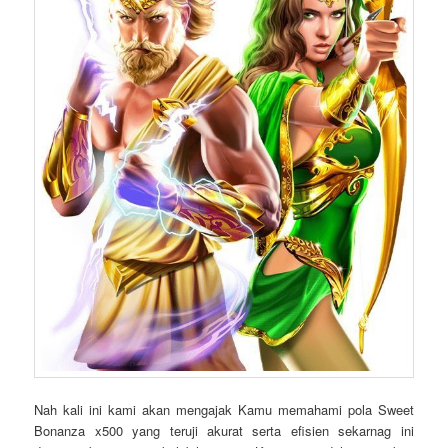
Nah kali ini kami akan mengajak Kamu memahami pola Sweet
Bonanza x500 yang teruji akurat serta efisien sekarnag ini