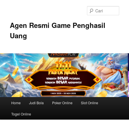
Langsung
ke
Cari
konten
utama
Agen Resmi Game Penghasil
Uang
Menu
Home
Judi Bola
Poker Online
Slot Online
utama
Togel Online