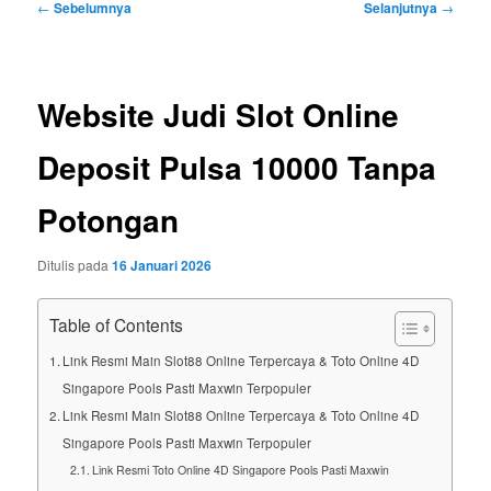
Navigasi
←
Sebelumnya
Selanjutnya
→
Tulisan
Website Judi Slot Online
Deposit Pulsa 10000 Tanpa
Potongan
Ditulis pada
16 Januari 2026
Table of Contents
Link Resmi Main Slot88 Online Terpercaya & Toto Online 4D
Singapore Pools Pasti Maxwin Terpopuler
Link Resmi Main Slot88 Online Terpercaya & Toto Online 4D
Singapore Pools Pasti Maxwin Terpopuler
Link Resmi Toto Online 4D Singapore Pools Pasti Maxwin