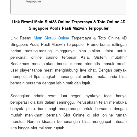
Terpopuler
Link Resmi Main Slot88 Online Terpercaya & Toto Online 4D
Singapore Pools Pasti Maxwin Terpopuler
Link Resmi
Main Slot88 Online
Terpercaya & Toto Online 4D
Singapore Pools Pasti Maxwin Terpopuler, Promo bonus rollingan
harian masing-masing minggunya bisa kalian klaim untuk
penikmat online casino terbesar Asia. Sistem mutakhir
Badakmas menciptakan bonus secara otomatis masuk credit
user player tanpa mesti menghubungi live chat. Dengan banyak
mempelajari tips langkah menang slot online, maka anda bisa
bermain bersama dengan lebih baik dan bijak.
Sedangkan admin resmi luar negeri layaknya togel hanya
beroperasi dia kali dalam seminggu. Perusahaan telah membuka
banyak pintu baru bagi orang-orang untuk bersama dengan
mudah menikmati bermain Slot Online di slot online rumah
mereka. Namun kisaran kemenangan bisa menggapai ratusan
juta hingga slot miliaran rupiah.