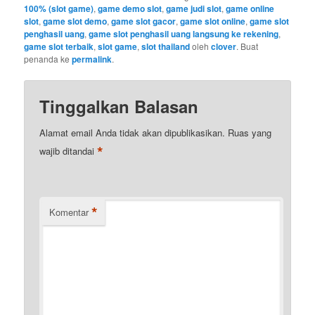
100% (slot game)
,
game demo slot
,
game judi slot
,
game online
slot
,
game slot demo
,
game slot gacor
,
game slot online
,
game slot
penghasil uang
,
game slot penghasil uang langsung ke rekening
,
game slot terbaik
,
slot game
,
slot thailand
oleh
clover
. Buat
penanda ke
permalink
.
Tinggalkan Balasan
Alamat email Anda tidak akan dipublikasikan.
Ruas yang
*
wajib ditandai
*
Komentar