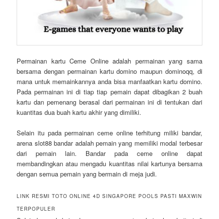
Permainan kartu Ceme Online adalah permainan yang sama
bersama dengan permainan kartu domino maupun dominoqq, di
mana untuk memainkannya anda bisa manfaatkan kartu domino.
Pada permainan ini di tiap tiap pemain dapat dibagikan 2 buah
kartu dan pemenang berasal dari permainan ini di tentukan dari
kuantitas dua buah kartu akhir yang dimiliki.
Selain itu pada permainan ceme online terhitung miliki bandar,
arena slot88 bandar adalah pemain yang memiliki modal terbesar
dari pemain lain. Bandar pada ceme online dapat
membandingkan atau mengadu kuantitas nilai kartunya bersama
dengan semua pemain yang bermain di meja judi.
LINK RESMI TOTO ONLINE 4D SINGAPORE POOLS PASTI MAXWIN
TERPOPULER