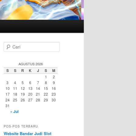
C
a
r
i
AGUSTUS 2026
S
S
R
K
J
S
M
1
2
3
4
5
6
7
8
9
10
11
12
13
14
15
16
17
18
19
20
21
22
23
24
25
26
27
28
29
30
31
« Jul
POS-POS TERBARU
Website Bandar Judi Slot