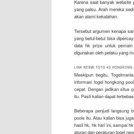
Karena saat banyak website ya
yang palsu. Arah mereka sedia
akan alami kekalahan.
Tersebut argumen kenapa samp
yang betul-betul bisa diperca
data hk prize untuk pemain 
digunakan oleh pelaku yang m
LINK RESMI TOTO 4D HONGKONG 
Meskipun begitu, Togelmania
informasi togel hongkong pools
cepat. Dengan jadikan situs p
itu. Pasti kalian dapat terbebas
Beberapa penjudi langsung b
pools itu. Atau kalian bisa 
hasil hk, hk hari ini, sampai 
aturan dan peraturan togel neg