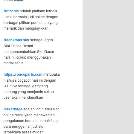
Betnesia
adalah platform terbaik
untuk bermain judi online dengan
berbagai pilihan permainan yang
menarik dan mengasyikkan.
Badakmas slot
sebagai Agen
Slot Online Resmi
mempersembahkan Slot Gacor
hari ini, cukup menggunakan
modal santai
https://roncoparts.com
merupaka
n situs slot gacor hari ini dengan
RTP live tertinggi gampang
menang yang menjamin setiap
user akan mendapatkan
Cakarnaga
adalah login situs slot
online resmi yang menawarkan
pengalaman bermain terbaik bagi
para penggemar judi slot
terpercaya akses mudah