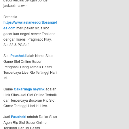
jackpot maxwin
Betnesia
https://www.asianescortlosangel
es.com
merupakan situs slot
gacor luar negeri server Thailand
dengan lisensi Pragmatic Play,
Slot88 & PG Soft.
Slot
Paushoki
ialah Nama Situs
Game Slot Online Gacor
Penghasil Uang Terbaik Resmi
Terpercaya Live Rtp Tertinggi Hari
Ini.
Game
Cakarnaga heylink
adalah
Link Situs Judi Slot Online Terbaik
dan Terpercaya Bocoran Rtp Slot
Gacor Tertinggi Hari Ini Live.
Judi
Paushoki
adalah Daftar Situs
Agen Rtp Slot Gacor Online
Tertinggi Hari Ini Resmi