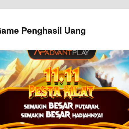
ame Penghasil Uang