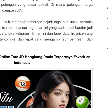
potongan yang besar sekali. Di mana potongan harga
eh sampai 70%.
an untuk membagi beberapa pejudi togel hkg untuk bermain
ite resmi bandar togel hari ini yang sudah jadi bandar judi
ua angka keluaran hk hari ini dan tabel data hk prize yang
 terkomplet dan tepat yang mengambil sumber resmi dari
Online Toto 4D Hongkong Pools Terpercaya Favorit se
Indonesia