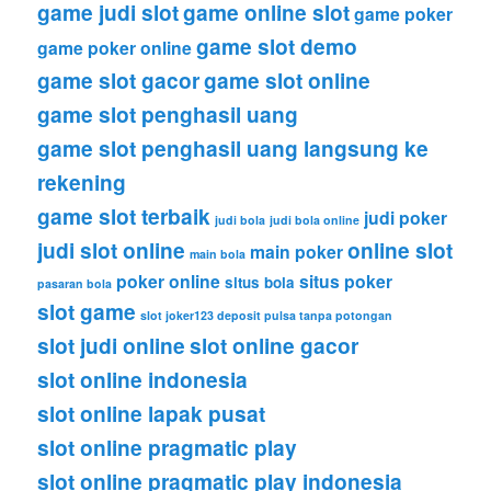
game judi slot
game online slot
game poker
game slot demo
game poker online
game slot gacor
game slot online
game slot penghasil uang
game slot penghasil uang langsung ke
rekening
game slot terbaik
judi poker
judi bola
judi bola online
judi slot online
online slot
main poker
main bola
poker online
situs poker
situs bola
pasaran bola
slot game
slot joker123 deposit pulsa tanpa potongan
slot judi online
slot online gacor
slot online indonesia
slot online lapak pusat
slot online pragmatic play
slot online pragmatic play indonesia