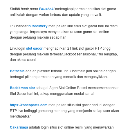
Slot88
hadir pada
melengkapi permainan situs slot gacor
Paushoki
anti kalah dengan varian terbaru dan update yang inovatif.
link bandar
buzdelivery
merupakan link situs slot gacor hari ini resmi
yang sangat terpercaya menyediakan ratusan game slot online
dengan peluang maxwin setiap hari
Link login
slot gacor
menghadirkan 21 link slot gacor RTP tinggi
dengan peluang maxwin terbesar, jackpot sensasional, fitur lengkap,
dan akses cepat
Betnesia
adalah platform terbaik untuk bermain judi online dengan
berbagai pilihan permainan yang menarik dan mengasyikkan.
Badakmas slot
sebagai Agen Slot Online Resmi mempersembahkan
Slot Gacor hari ini, cukup menggunakan modal santai
https://roncoparts.com
merupakan situs slot gacor hari ini dengan
RTP live tertinggi gampang menang yang menjamin setiap user akan
mendapatkan
Cakarnaga
adalah login situs slot online resmi yang menawarkan