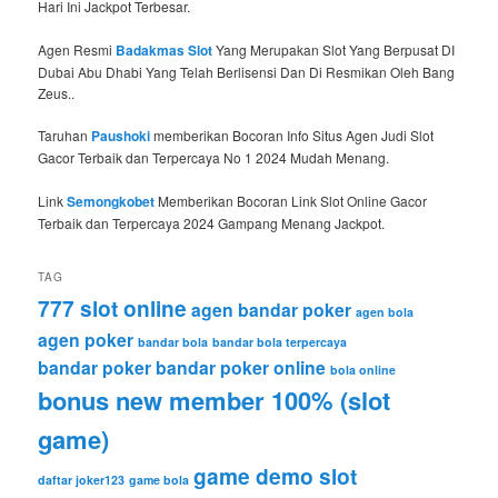
Hari Ini Jackpot Terbesar.
Agen Resmi
Badakmas Slot
Yang Merupakan Slot Yang Berpusat DI
Dubai Abu Dhabi Yang Telah Berlisensi Dan Di Resmikan Oleh Bang
Zeus..
Taruhan
Paushoki
memberikan Bocoran Info Situs Agen Judi Slot
Gacor Terbaik dan Terpercaya No 1 2024 Mudah Menang.
Link
Semongkobet
Memberikan Bocoran Link Slot Online Gacor
Terbaik dan Terpercaya 2024 Gampang Menang Jackpot.
TAG
777 slot online
agen bandar poker
agen bola
agen poker
bandar bola
bandar bola terpercaya
bandar poker
bandar poker online
bola online
bonus new member 100% (slot
game)
game demo slot
daftar joker123
game bola