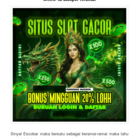
Sinyal Escobar maka bersatu sebagai beramai-ramai maka tahu