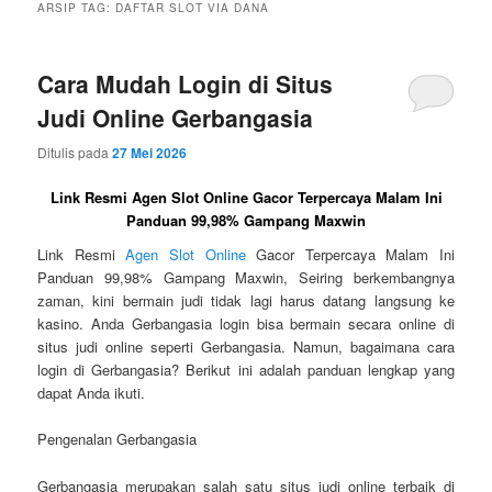
ARSIP TAG:
DAFTAR SLOT VIA DANA
Cara Mudah Login di Situs
Judi Online Gerbangasia
Ditulis pada
27 Mei 2026
Link Resmi Agen Slot Online Gacor Terpercaya Malam Ini
Panduan 99,98% Gampang Maxwin
Link Resmi
Agen Slot Online
Gacor Terpercaya Malam Ini
Panduan 99,98% Gampang Maxwin, Seiring berkembangnya
zaman, kini bermain judi tidak lagi harus datang langsung ke
kasino. Anda Gerbangasia login bisa bermain secara online di
situs judi online seperti Gerbangasia. Namun, bagaimana cara
login di Gerbangasia? Berikut ini adalah panduan lengkap yang
dapat Anda ikuti.
Pengenalan Gerbangasia
Gerbangasia merupakan salah satu situs judi online terbaik di