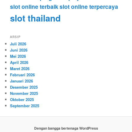
slot online terbaik
slot online terpercaya
slot thailand
ARSIP
Juli 2026
Juni 2026
Mei 2026
April 2026
Maret 2026
Februari 2026
Januari 2026
Desember 2025
November 2025
Oktober 2025
September 2025
Dengan bangga bertenaga WordPress