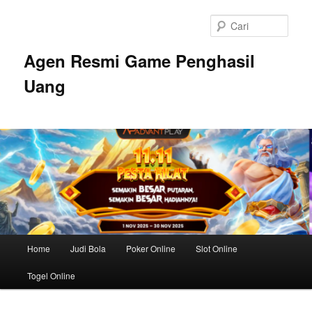
Langsung
Langsung
ke
ke
Cari
konten
konten
utama
sekunder
Agen Resmi Game Penghasil
Uang
Menu
Home
Judi Bola
Poker Online
Slot Online
utama
Togel Online