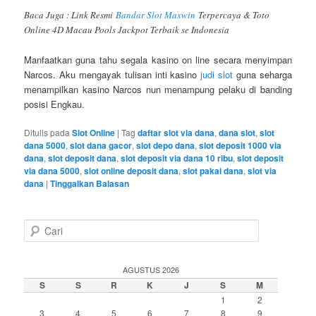
Baca Juga : Link Resmi
Bandar Slot Maxwin
Terpercaya & Toto
Online 4D Macau Pools Jackpot Terbaik se Indonesia
Manfaatkan guna tahu segala kasino on line secara menyimpan
Narcos. Aku mengayak tulisan inti kasino
judi slot
guna seharga
menampilkan kasino Narcos nun menampung pelaku di banding
posisi Engkau.
Ditulis pada
Slot Online
|
Tag
daftar slot via dana
,
dana slot
,
slot
dana 5000
,
slot dana gacor
,
slot depo dana
,
slot deposit 1000 via
dana
,
slot deposit dana
,
slot deposit via dana 10 ribu
,
slot deposit
via dana 5000
,
slot online deposit dana
,
slot pakai dana
,
slot via
dana
|
Tinggalkan Balasan
C
a
r
i
AGUSTUS 2026
S
S
R
K
J
S
M
1
2
3
4
5
6
7
8
9