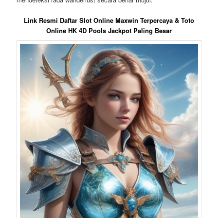
Link Resmi Daftar Slot Online Maxwin Terpercaya & Toto
Online HK 4D Pools Jackpot Paling Besar