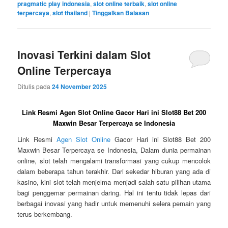
pragmatic play indonesia
,
slot online terbaik
,
slot online
terpercaya
,
slot thailand
|
Tinggalkan Balasan
Inovasi Terkini dalam Slot
Online Terpercaya
Ditulis pada
24 November 2025
Link Resmi Agen Slot Online Gacor Hari ini Slot88 Bet 200
Maxwin Besar Terpercaya se Indonesia
Link Resmi
Agen Slot Online
Gacor Hari ini Slot88 Bet 200
Maxwin Besar Terpercaya se Indonesia, Dalam dunia permainan
online, slot telah mengalami transformasi yang cukup mencolok
dalam beberapa tahun terakhir. Dari sekedar hiburan yang ada di
kasino, kini slot telah menjelma menjadi salah satu pilihan utama
bagi penggemar permainan daring. Hal ini tentu tidak lepas dari
berbagai inovasi yang hadir untuk memenuhi selera pemain yang
terus berkembang.