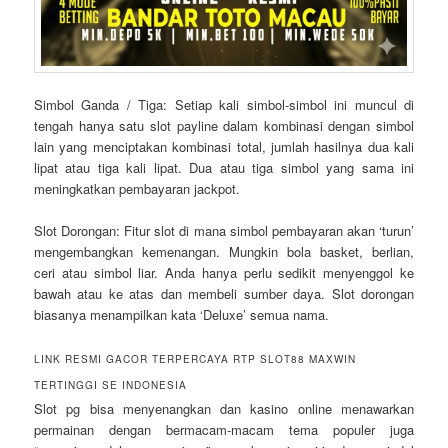
Simbol Ganda / Tiga: Setiap kali simbol-simbol ini muncul di
tengah hanya satu slot payline dalam kombinasi dengan simbol
lain yang menciptakan kombinasi total, jumlah hasilnya dua kali
lipat atau tiga kali lipat. Dua atau tiga simbol yang sama ini
meningkatkan pembayaran jackpot.
Slot Dorongan: Fitur slot di mana simbol pembayaran akan ‘turun’
mengembangkan kemenangan. Mungkin bola basket, berlian,
ceri atau simbol liar. Anda hanya perlu sedikit menyenggol ke
bawah atau ke atas dan membeli sumber daya. Slot dorongan
biasanya menampilkan kata ‘Deluxe’ semua nama.
LINK RESMI GACOR TERPERCAYA RTP SLOT88 MAXWIN
TERTINGGI SE INDONESIA
Slot pg bisa menyenangkan dan kasino online menawarkan
permainan dengan bermacam-macam tema populer juga