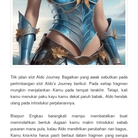
Trik jalan slot Aldo Journey Bagaikan yang awak sebutkan pada
pertimbangan slot Aldo’s Journey berikut. Pada setiap fragmen
mungkin menjalankan Kamu pada tempat terakhir. Tetapi, kali
kamu menukar paku kayu kamu dekat paruh babak, Aldo hendak
ulang pada introduksi perjalanannya.
Biarpun Engkau barangkali mampu membatalkan buat
memindahkan bentuk dugaan kamu makin introduksi sebab
pusaran mana pula, kalau Aldo mendirikan perubahan nan bagus,
Kamu kira-kira harus pasti bertaut dalam fragmen yang serupa