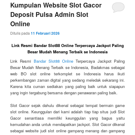
Kumpulan Website Slot Gacor
Deposit Pulsa Admin Slot
Online
Ditulis pada
11 Februari 2026
Link Resmi Bandar Slot88 Online Terpercaya Jackpot Paling
Besar Mudah Menang Terbaik se Indonesia
Link Resmi
Bandar Slot88 Online
Terpercaya Jackpot Paling
Besar Mudah Menang Terbaik se Indonesia, Badakmas sebagai
web BO slot online terkomplet se Indonesia harus ikuti
perkembangan zaman digital yang sedang meledak sekarang ini.
Karena kita cuman sediakan yang paling baik untuk siapapun
yang ingin tergabung bersama dengan penawaran paling baik.
Slot Gacor sejak dahulu dikenal sebagai tempat bermain game
slot online. Keunggulan dari kami adalah tiap tiap situs judi Slot
Gacor senantiasa memiliki keunggulan yang bagus yaitu
kemudahan anda untuk mendapatkan jackpot. Slot Gacor dikenal
sebagai website judi slot online gampang menang dan gampang