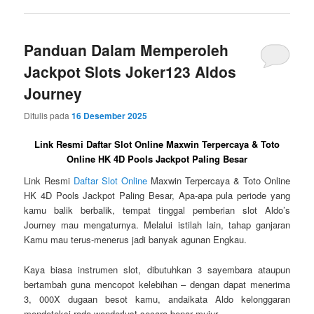
Panduan Dalam Memperoleh
Jackpot Slots Joker123 Aldos
Journey
Ditulis pada
16 Desember 2025
Link Resmi Daftar Slot Online Maxwin Terpercaya & Toto
Online HK 4D Pools Jackpot Paling Besar
Link Resmi
Daftar Slot Online
Maxwin Terpercaya & Toto Online
HK 4D Pools Jackpot Paling Besar, Apa-apa pula periode yang
kamu balik berbalik, tempat tinggal pemberian slot Aldo’s
Journey mau mengaturnya. Melalui istilah lain, tahap ganjaran
Kamu mau terus-menerus jadi banyak agunan Engkau.
Kaya biasa instrumen slot, dibutuhkan 3 sayembara ataupun
bertambah guna mencopot kelebihan – dengan dapat menerima
3, 000X dugaan besot kamu, andaikata Aldo kelonggaran
mendeteksi rada wanderlust secara benar mujur.