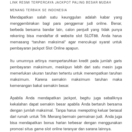
LINK RESMI TERPERCAYA JACKPOT PALING BESAR MUDAH
MENANG TERBAIK SE INDONESIA
Mendapatkan salah satu keunggulan adalah kabar yang
menggembirakan bagi para penggemar judi online. Benar,
berbeda bersama bandar lain, calon penjudi yang tidak punya
rekening bisa mendaftar di website slot SLOT88. Anda harus
memasang “taruhan maksimal” agar mencukupi syarat untuk
pembayaran jackpot Slot Online apapun.
Itu umumnya artinya mempertaruhkan kredit pada jumlah garis
pembayaran maksimum, meskipun lebih dari satu mesin juga
memerlukan ukuran taruhan tertentu untuk menempatkan taruhan
maksimum. Karena semakin maksimum taruhan maka
kemenangan bakal semakin besar.
Apabila Anda mendapatkan jackpot, begitu juga sebaliknya
kekalahan dapat semakin besar apabila Anda bertaruh bersama
dengan jumlah maksimal. Tanpa harus merepoting keluar berasal
dari rumah untuk Trik Menang bermain permainan judi. Anda juga
bisa mendapatkan bonus harian terbesar dengan menggunakan
promosi situs game slot online teranyar dan sarana lainnya.