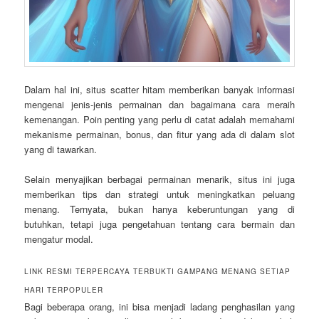
Dalam hal ini, situs scatter hitam memberikan banyak informasi
mengenai jenis-jenis permainan dan bagaimana cara meraih
kemenangan. Poin penting yang perlu di catat adalah memahami
mekanisme permainan, bonus, dan fitur yang ada di dalam slot
yang di tawarkan.
Selain menyajikan berbagai permainan menarik, situs ini juga
memberikan tips dan strategi untuk meningkatkan peluang
menang. Ternyata, bukan hanya keberuntungan yang di
butuhkan, tetapi juga pengetahuan tentang cara bermain dan
mengatur modal.
LINK RESMI TERPERCAYA TERBUKTI GAMPANG MENANG SETIAP
HARI TERPOPULER
Bagi beberapa orang, ini bisa menjadi ladang penghasilan yang