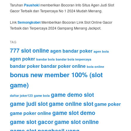
Taruhan
Paushoki
memberikan Bocoran Info Situs Agen Judi Slot
Gacor Terbaik dan Terpercaya No 1 2024 Mudah Menang.
Link
Semongkobet
Memberikan Bocoran Link Slot Online Gacor
Terbaik dan Terpercaya 2024 Gampang Menang Jackpot.
TAG
777 slot online
agen bandar poker
agen bola
agen poker
bandar bola
bandar bola terpercaya
bandar poker
bandar poker online
bola online
bonus new member 100% (slot
game)
game demo slot
daftar joker123
game bola
game judi slot
game online slot
game poker
game slot demo
game poker online
game slot gacor
game slot online
game slot penghasil uang