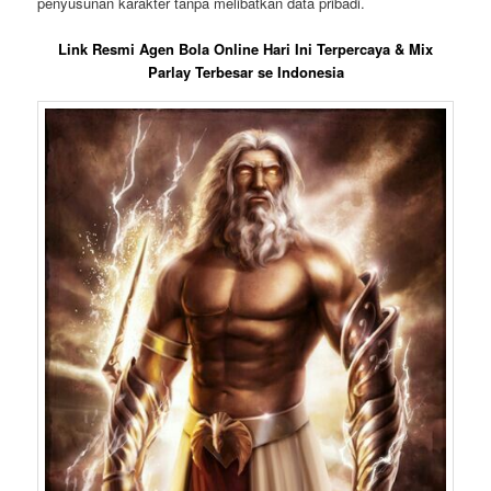
penyusunan karakter tanpa melibatkan data pribadi.
Link Resmi Agen Bola Online Hari Ini Terpercaya & Mix
Parlay Terbesar se Indonesia