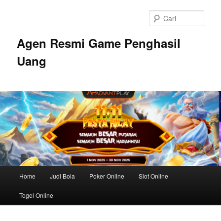
Langsung
Langsung
ke
ke
Cari
konten
konten
utama
sekunder
Agen Resmi Game Penghasil
Uang
Menu
Home
Judi Bola
Poker Online
Slot Online
utama
Togel Online