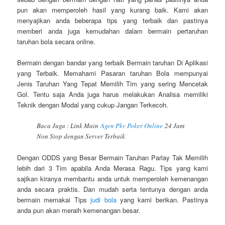
pun akan memperoleh hasil yang kurang baik. Kami akan
menyajikan anda beberapa tips yang terbaik dan pastinya
memberi anda juga kemudahan dalam bermain pertaruhan
taruhan bola secara online.
Bermain dengan bandar yang terbaik Bermain taruhan Di Aplikasi
yang Terbaik. Memahami Pasaran taruhan Bola mempunyai
Jenis Taruhan Yang Tepat Memilih Tim yang sering Mencetak
Gol. Tentu saja Anda juga harus melakukan Analisa memiliki
Teknik dengan Modal yang cukup Jangan Terkecoh.
Baca Juga : Link Main
Agen Pkv Poker Online
24 Jam
Non Stop dengan Server Terbaik
Dengan ODDS yang Besar Bermain Taruhan Parlay Tak Memilih
lebih dari 3 Tim apabila Anda Merasa Ragu. Tips yang kami
sajikan kiranya membantu anda untuk memperoleh kemenangan
anda secara praktis. Dan mudah serta tentunya dengan anda
bermain memakai Tips
judi bola
yang kami berikan. Pastinya
anda pun akan meraih kemenangan besar.