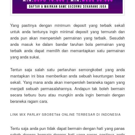
Yang pastinya dengan minimum deposit yang terbaik sekali
untuk anda tentunya ingin minimal deposit yang termurah dan
anda pun akan memperoleh permainan yang terbaik. Sesudah
anda masuk ke dalam bandar taruhan bola permainan yang
terbaik anda dapat memilih dan memantapkan satu permainan
yang anda sukai.
Tentun saja salah satu pertaruhan semongkobet yang anda
mantapkan ini bisa memberikan anda sebuah keuntungan besar
sekali. Yang mana anda akan memperoleh beraneka ragam yang
menjadi sebuah permasalahannya. Andapun tak boleh bermain
secara terburu buru atau mungkin anda ingin bermain dengan
beraneka ragam cara.
LINK MIX PARLAY SBOBET88 ONLINE TERBESAR DI INDONESIA
Tentu saja anda pun tidak dapat bermain dengan hati yang panas
sebab dengan bermain dengan hati yang panas pastinya anda