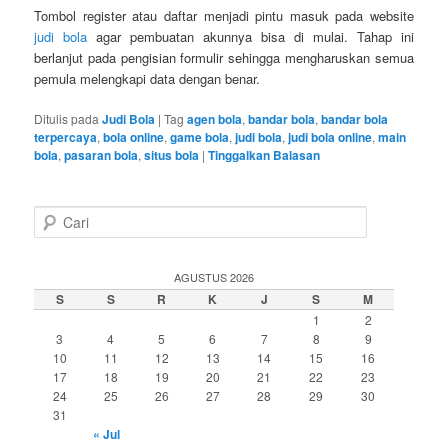
Tombol register atau daftar menjadi pintu masuk pada website
judi bola
agar pembuatan akunnya bisa di mulai. Tahap ini
berlanjut pada pengisian formulir sehingga mengharuskan semua
pemula melengkapi data dengan benar.
Ditulis pada
Judi Bola
|
Tag
agen bola
,
bandar bola
,
bandar bola
terpercaya
,
bola online
,
game bola
,
judi bola
,
judi bola online
,
main
bola
,
pasaran bola
,
situs bola
|
Tinggalkan Balasan
C
a
r
i
AGUSTUS 2026
S
S
R
K
J
S
M
1
2
3
4
5
6
7
8
9
10
11
12
13
14
15
16
17
18
19
20
21
22
23
24
25
26
27
28
29
30
31
« Jul