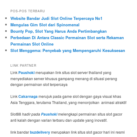
POS-POS TERBARU
Website Bandar Judi Slot Online Terpercaya No1
Mengulas Gim Slot dari Spinomenal
Bounty Pop, Slot Yang Harus Anda Pertimbangkan
Perbedaan Di Antara Classic Permainan Slot serta Rekaman
Permainan Slot Online
Slot Menggema: Penyebab yang Mempengaruhi Kesuksesan
LINK PARTNER
Link
Paushoki
merupakan link situs slot server thailand yang
menyediakan server khusus gampang menang di situasi perang
dengan permainan slot terpercaya
Link
Cakarnaga
merujuk pada game slot dengan gaya visual khas
Asia Tenggara, terutama Thailand, yang menonjolkan animasi atraktif
Slot88
hadir pada
melengkapi permainan situs slot gacor
Paushoki
anti kalah dengan varian terbaru dan update yang inovatif.
link bandar
buzdelivery
merupakan link situs slot gacor hari ini resmi