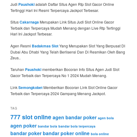
Judi
Paushoki
adalah Daftar Situs Agen Rtp Slot Gacor Online
Tertinggi Hari Ini Resmi Terpercaya Jackpot Terbesar.
Situs
Cakarnaga
Merupakan Link Situs Judi Slot Online Gacor
Terbaik dan Terpercaya Mudah Menang dengan Live Rtp Tertinggi
Hari Ini Jackpot Terbesar.
Agen Resmi
Badakmas Slot
Yang Merupakan Slot Yang Berpusat DI
Dubai Abu Dhabi Yang Telah Berlisensi Dan Di Resmikan Oleh Bang
Zeus..
Taruhan
Paushoki
memberikan Bocoran Info Situs Agen Judi Slot
Gacor Terbaik dan Terpercaya No 1 2024 Mudah Menang.
Link
Semongkobet
Memberikan Bocoran Link Slot Online Gacor
Terbaik dan Terpercaya 2024 Gampang Menang Jackpot.
TAG
777 slot online
agen bandar poker
agen bola
agen poker
bandar bola
bandar bola terpercaya
bandar poker
bandar poker online
bola online