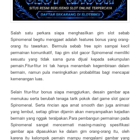
Salah satu perkara siapa menghasilkan gim slot sebab
Spinomenal begitu menggaet adalah features bonus yang orang-
orang itu tawarkan. Bermula sebab free spin sampai kecil
permainan komunikatif, tiap gim slot gacor Spinomenal memiliki
sesuatu yang tidak sama guna dijual kepada sekumpulan
pemain.Fitur-fitur ini tak hanya menambah kegembiraan dalam
bermain, namun pula meningkatkan probabilitas bagi mencapai
kemenangan luas.
Selain fitur-fitur bonus siapa menggiurkan, desain gambar apa
memukau serta berubah tenaga tarik pokok dari game slot gacor
Spinomenal. Serta rincian apa amat smooth dan juga animasi
yang lembut, setiap giliran dijamin akan menyampaikan kejadian
bermain yang nggak teralpakan.Para pembangun permainan pada
Spinomenal sangat mencermati masing-masing spesifikasi
gambar apa dipasukkan ke dalam gim orang-orang itu, oleh
karena itu kelompok pemain mampu mengalami gambar yang