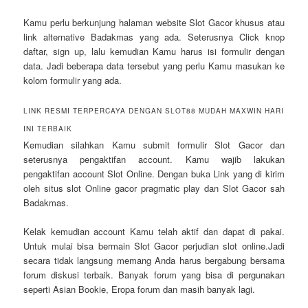
Kamu perlu berkunjung halaman website Slot Gacor khusus atau
link alternative Badakmas yang ada. Seterusnya Click knop
daftar, sign up, lalu kemudian Kamu harus isi formulir dengan
data. Jadi beberapa data tersebut yang perlu Kamu masukan ke
kolom formulir yang ada.
LINK RESMI TERPERCAYA DENGAN SLOT88 MUDAH MAXWIN HARI
INI TERBAIK
Kemudian silahkan Kamu submit formulir Slot Gacor dan
seterusnya pengaktifan account. Kamu wajib lakukan
pengaktifan account Slot Online. Dengan buka Link yang di kirim
oleh situs slot Online gacor pragmatic play dan Slot Gacor sah
Badakmas.
Kelak kemudian account Kamu telah aktif dan dapat di pakai.
Untuk mulai bisa bermain Slot Gacor perjudian slot online.Jadi
secara tidak langsung memang Anda harus bergabung bersama
forum diskusi terbaik. Banyak forum yang bisa di pergunakan
seperti Asian Bookie, Eropa forum dan masih banyak lagi.