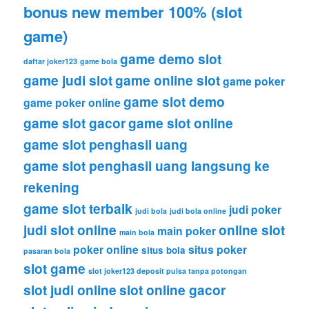
bonus new member 100% (slot
game)
game demo slot
daftar joker123
game bola
game judi slot
game online slot
game poker
game slot demo
game poker online
game slot gacor
game slot online
game slot penghasil uang
game slot penghasil uang langsung ke
rekening
game slot terbaik
judi poker
judi bola
judi bola online
judi slot online
online slot
main poker
main bola
poker online
situs poker
situs bola
pasaran bola
slot game
slot joker123 deposit pulsa tanpa potongan
slot judi online
slot online gacor