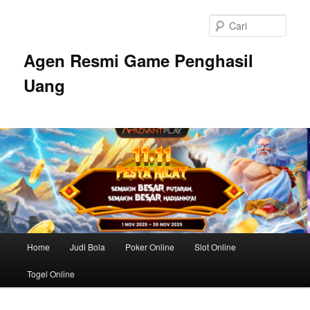
Langsung
Langsung
ke
ke
Cari
konten
konten
utama
sekunder
Agen Resmi Game Penghasil
Uang
Menu
Home
Judi Bola
Poker Online
Slot Online
utama
Togel Online