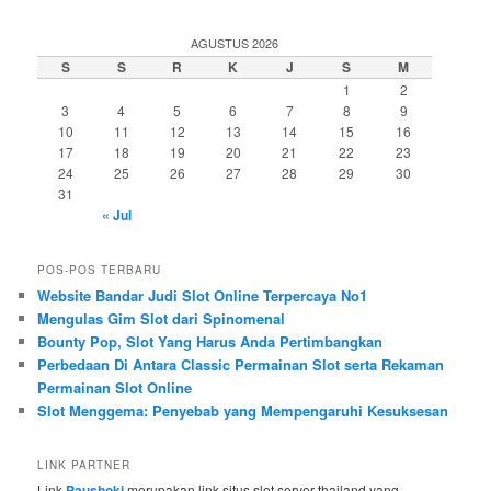
r
i
AGUSTUS 2026
S
S
R
K
J
S
M
1
2
3
4
5
6
7
8
9
10
11
12
13
14
15
16
17
18
19
20
21
22
23
24
25
26
27
28
29
30
31
« Jul
POS-POS TERBARU
Website Bandar Judi Slot Online Terpercaya No1
Mengulas Gim Slot dari Spinomenal
Bounty Pop, Slot Yang Harus Anda Pertimbangkan
Perbedaan Di Antara Classic Permainan Slot serta Rekaman
Permainan Slot Online
Slot Menggema: Penyebab yang Mempengaruhi Kesuksesan
LINK PARTNER
Link
Paushoki
merupakan link situs slot server thailand yang