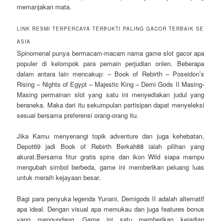
memanjakan mata.
LINK RESMI TERPERCAYA TERBUKTI PALING GACOR TERBAIK SE
ASIA
Spinomenal punya bermacam-macam nama game slot gacor apa
populer di kelompok para pemain perjudian onlen. Beberapa
dalam antara lain mencakup: – Book of Rebirth – Poseidon’s
Rising – Nights of Egypt – Majestic King – Demi Gods II Masing-
Masing permainan slot yang satu ini menyediakan judul yang
beraneka. Maka dari itu sekumpulan partisipan dapat menyeleksi
sesuai bersama preferensi orang-orang itu.
Jika Kamu menyenangi topik adventure dan juga kehebatan,
Depot69 jadi Book of Rebirth Berkah88 ialah pilihan yang
akurat.Bersama fitur gratis spins dan ikon Wild siapa mampu
mengubah simbol berbeda, game ini memberikan peluang luas
untuk meraih kejayaan besar.
Bagi para penyuka legenda Yunani, Demigods II adalah alternatif
apa ideal. Dengan visual apa memukau dan juga features bonus
yang mengundang. Game ini satu memberikan kejadian