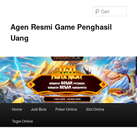
Langsung
Langsung
ke
ke
Cari
konten
konten
utama
sekunder
Agen Resmi Game Penghasil
Uang
Menu
Home
Judi Bola
Poker Online
Slot Online
utama
Togel Online