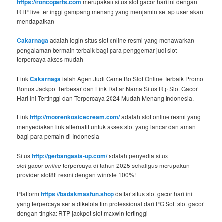
https://roncoparts.com
merupakan situs slot gacor hari ini dengan
RTP live tertinggi gampang menang yang menjamin setiap user akan
mendapatkan
Cakarnaga
adalah login situs slot online resmi yang menawarkan
pengalaman bermain terbaik bagi para penggemar judi slot
terpercaya akses mudah
Link
Cakarnaga
ialah Agen Judi Game Bo Slot Online Terbaik Promo
Bonus Jackpot Terbesar dan Link Daftar Nama Situs Rtp Slot Gacor
Hari Ini Tertinggi dan Terpercaya 2024 Mudah Menang Indonesia.
Link
http://moorenkosicecream.com/
adalah slot online resmi yang
menyediakan link alternatif untuk akses slot yang lancar dan aman
bagi para pemain di Indonesia
Situs
http://gerbangasia-up.com/
adalah penyedia situs
slot
gacor
online
terpercaya di tahun 2025 sekaligus merupakan
provider slot88 resmi dengan winrate 100%!
Platform
https://badakmasfun.shop
daftar situs slot gacor hari ini
yang terpercaya serta dikelola tim professional dari PG Soft slot gacor
dengan tingkat RTP jackpot slot maxwin tertinggi