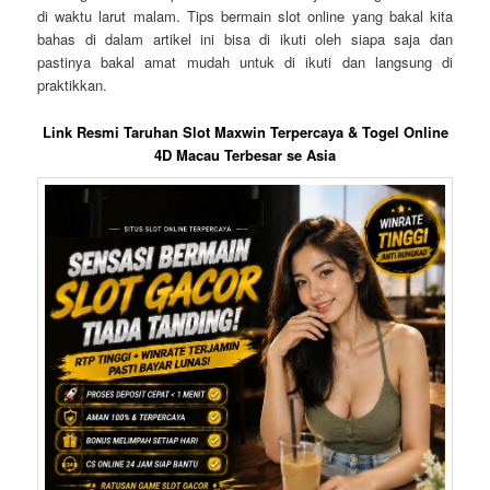
di waktu larut malam. Tips bermain slot online yang bakal kita
bahas di dalam artikel ini bisa di ikuti oleh siapa saja dan
pastinya bakal amat mudah untuk di ikuti dan langsung di
praktikkan.
Link Resmi Taruhan Slot Maxwin Terpercaya & Togel Online
4D Macau Terbesar se Asia