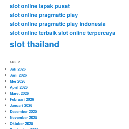
slot online lapak pusat
slot online pragmatic play
slot online pragmatic play indonesia
slot online terbaik
slot online terpercaya
slot thailand
ARSIP
Juli 2026
Juni 2026
Mei 2026
April 2026
Maret 2026
Februari 2026
Januari 2026
Desember 2025
November 2025
Oktober 2025