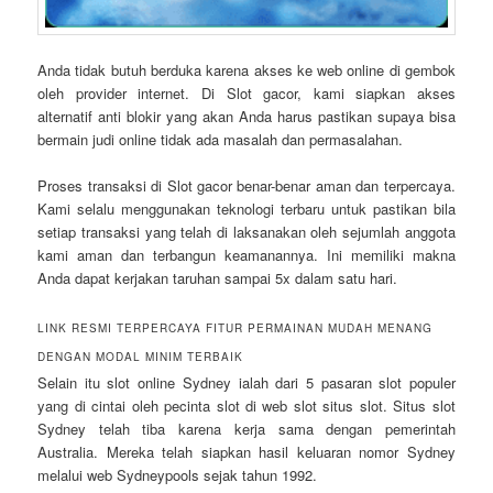
Anda tidak butuh berduka karena akses ke web online di gembok
oleh provider internet. Di Slot gacor, kami siapkan akses
alternatif anti blokir yang akan Anda harus pastikan supaya bisa
bermain judi online tidak ada masalah dan permasalahan.
Proses transaksi di Slot gacor benar-benar aman dan terpercaya.
Kami selalu menggunakan teknologi terbaru untuk pastikan bila
setiap transaksi yang telah di laksanakan oleh sejumlah anggota
kami aman dan terbangun keamanannya. Ini memiliki makna
Anda dapat kerjakan taruhan sampai 5x dalam satu hari.
LINK RESMI TERPERCAYA FITUR PERMAINAN MUDAH MENANG
DENGAN MODAL MINIM TERBAIK
Selain itu slot online Sydney ialah dari 5 pasaran slot populer
yang di cintai oleh pecinta slot di web slot situs slot. Situs slot
Sydney telah tiba karena kerja sama dengan pemerintah
Australia. Mereka telah siapkan hasil keluaran nomor Sydney
melalui web Sydneypools sejak tahun 1992.