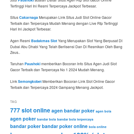
Tertinggi Hari Ini Resmi Terpercaya Jackpot Terbesar.
Situs
Cakarnaga
Merupakan Link Situs Judi Slot Online Gacor
Terbaik dan Terpercaya Mudah Menang dengan Live Rtp Tertinggi
Hari Ini Jackpot Terbesar.
Agen Resmi
Badakmas Slot
Yang Merupakan Slot Yang Berpusat DI
Dubai Abu Dhabi Yang Telah Berlisensi Dan Di Resmikan Oleh Bang
Zeus..
Taruhan
Paushoki
memberikan Bocoran Info Situs Agen Judi Slot
Gacor Terbaik dan Terpercaya No 1 2024 Mudah Menang.
Link
Semongkobet
Memberikan Bocoran Link Slot Online Gacor
Terbaik dan Terpercaya 2024 Gampang Menang Jackpot.
TAG
777 slot online
agen bandar poker
agen bola
agen poker
bandar bola
bandar bola terpercaya
bandar poker
bandar poker online
bola online