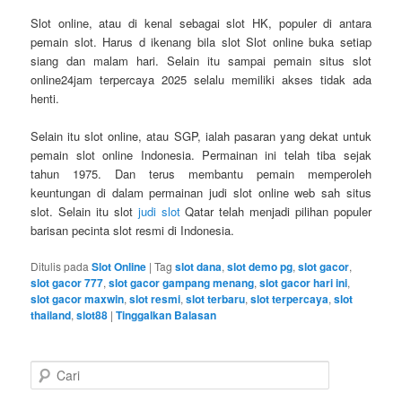
Slot online, atau di kenal sebagai slot HK, populer di antara
pemain slot. Harus d ikenang bila slot Slot online buka setiap
siang dan malam hari. Selain itu sampai pemain situs slot
online24jam terpercaya 2025 selalu memiliki akses tidak ada
henti.
Selain itu slot online, atau SGP, ialah pasaran yang dekat untuk
pemain slot online Indonesia. Permainan ini telah tiba sejak
tahun 1975. Dan terus membantu pemain memperoleh
keuntungan di dalam permainan judi slot online web sah situs
slot. Selain itu slot
judi slot
Qatar telah menjadi pilihan populer
barisan pecinta slot resmi di Indonesia.
Ditulis pada
Slot Online
|
Tag
slot dana
,
slot demo pg
,
slot gacor
,
slot gacor 777
,
slot gacor gampang menang
,
slot gacor hari ini
,
slot gacor maxwin
,
slot resmi
,
slot terbaru
,
slot terpercaya
,
slot
thailand
,
slot88
|
Tinggalkan Balasan
C
a