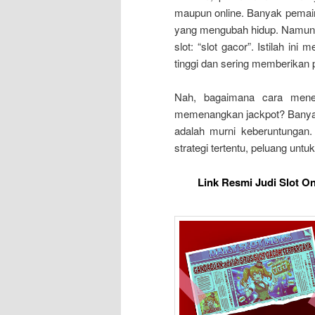
maupun online. Banyak pemai
yang mengubah hidup. Namun, 
slot: “slot gacor”. Istilah in
tinggi dan sering memberikan
Nah, bagaimana cara mene
memenangkan jackpot? Banya
adalah murni keberuntungan.
strategi tertentu, peluang un
Link Resmi Judi Slot 