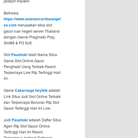
jackpot maxwin
Betnesia
https://www.asianescortlosangel
es.com
merupakan situs slot
gacor luar negeri server Thailand
dengan lisensi Pragmatic Play,
Slot88 & PG Soft.
Slot
Paushoki
ialah Nama Situs
Game Slot Online Gacor
Penghasil Uang Terbaik Resmi
Terpercaya Live Rtp Tertinggi Hari
Ini.
Game
Cakarnaga heylink
adalah
Link Situs Judi Slot Online Terbaik
dan Terpercaya Bocoran Rtp Slot
Gacor Tertinggi Hari Ini Live.
Judi
Paushoki
adalah Daftar Situs
Agen Rtp Slot Gacor Online
Tertinggi Hari Ini Resmi
Terpercaya Jackpot Terbesar.