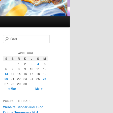
C
a
r
i
APRIL 2026
S
S
R
K
J
S
M
1
2
3
4
5
6
7
8
9
10
11
12
13
14
15
16
17
18
19
20
21
22
23
24
25
26
27
28
29
30
« Mar
Mei »
POS-POS TERBARU
Website Bandar Judi Slot
Online Terpercaya No1