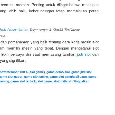
ermain mereka. Penting untuk diingat bahwa meskipun
ang lebih baik, keberuntungan tetap memainkan peran
Judi Poker Online
Terpercaya & Slot88 TerGacor
esia
 dan pemahaman yang baik tentang cara kerja mesin slot
m memilih mesin yang tepat. Dengan mengetahui slot
 lebih percaya diri saat memasang taruhan
judi slot
dan
ang signifikan.
new member 100% (slot game)
,
game demo slot
,
game judi slot
,
game slot gacor
,
game slot online
,
game slot penghasil uang
,
game
kening
,
game slot terbaik
,
slot game
,
slot thailand
|
Tinggalkan