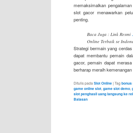
memaksimalkan pengalaman b
slot gacor menawarkan pelu
penting.
Baca Juga : Link Resmi
Online Terbaik se Indon
Strategi bermain yang cerdas
dapat membantu pemain dala
gacor, pemain dapat merasa
berharap meraih kemenangan y
Ditulis pada
Slot Online
|
Tag
bonus 
game online slot
,
game slot demo
,
slot penghasil uang langsung ke re
Balasan