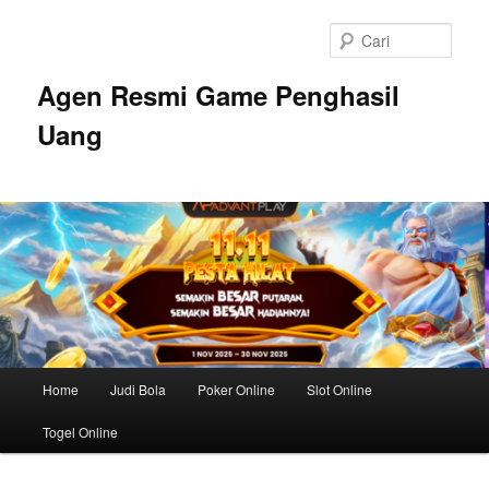
Langsung
Langsung
ke
ke
Cari
konten
konten
utama
sekunder
Agen Resmi Game Penghasil
Uang
Menu
Home
Judi Bola
Poker Online
Slot Online
utama
Togel Online