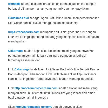
Betnesia
adalah platform terbaik untuk bermain judi online dengan
berbagai pilihan permainan yang menarik dan mengasyikkan.
Badakmas slot
sebagai Agen Slot Online Resmi mempersembahkan
Slot Gacor hari ini, cukup menggunakan modal santai
https://roncoparts.com
merupakan situs slot gacor hari ini dengan
RTP live tertinggi gampang menang yang menjamin setiap user akan
mendapatkan
Cakarnaga
adalah login situs slot online resmi yang menawarkan
pengalaman bermain terbaik bagi para penggemar judi slot
terpercaya akses mudah
Link
Cakarnaga
ialah Agen Judi Game Bo Slot Online Terbaik Promo
Bonus Jackpot Terbesar dan Link Daftar Nama Situs Rtp Slot Gacor
Hari Ini Tertinggi dan Terpercaya 2024 Mudah Menang Indonesia.
Link
http://moorenkosicecream.com/
adalah slot online resmi yang
menyediakan link alternatif untuk akses slot yang lancar dan aman
bagi para pemain di Indonesia
Situs
http://gerbangasia-up.com/
adalah penyedia situs