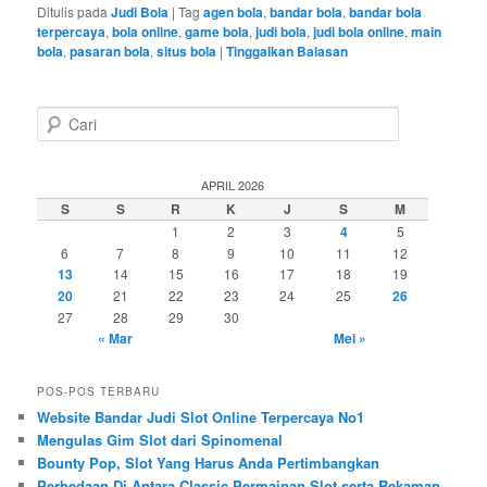
Ditulis pada
Judi Bola
|
Tag
agen bola
,
bandar bola
,
bandar bola
terpercaya
,
bola online
,
game bola
,
judi bola
,
judi bola online
,
main
bola
,
pasaran bola
,
situs bola
|
Tinggalkan Balasan
C
a
r
i
APRIL 2026
S
S
R
K
J
S
M
1
2
3
4
5
6
7
8
9
10
11
12
13
14
15
16
17
18
19
20
21
22
23
24
25
26
27
28
29
30
« Mar
Mei »
POS-POS TERBARU
Website Bandar Judi Slot Online Terpercaya No1
Mengulas Gim Slot dari Spinomenal
Bounty Pop, Slot Yang Harus Anda Pertimbangkan
Perbedaan Di Antara Classic Permainan Slot serta Rekaman