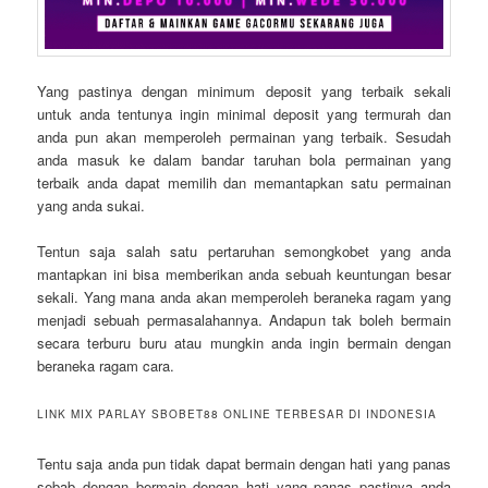
Yang pastinya dengan minimum deposit yang terbaik sekali
untuk anda tentunya ingin minimal deposit yang termurah dan
anda pun akan memperoleh permainan yang terbaik. Sesudah
anda masuk ke dalam bandar taruhan bola permainan yang
terbaik anda dapat memilih dan memantapkan satu permainan
yang anda sukai.
Tentun saja salah satu pertaruhan semongkobet yang anda
mantapkan ini bisa memberikan anda sebuah keuntungan besar
sekali. Yang mana anda akan memperoleh beraneka ragam yang
menjadi sebuah permasalahannya. Andapun tak boleh bermain
secara terburu buru atau mungkin anda ingin bermain dengan
beraneka ragam cara.
LINK MIX PARLAY SBOBET88 ONLINE TERBESAR DI INDONESIA
Tentu saja anda pun tidak dapat bermain dengan hati yang panas
sebab dengan bermain dengan hati yang panas pastinya anda