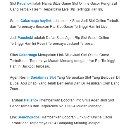
Slot
Paushoki
ialah Nama Situs Game Slot Online Gacor Penghasil
Uang Terbaik Resmi Terpercaya Live Rtp Tertinggi Hari Ini.
Game
Cakarnaga heylink
adalah Link Situs Judi Slot Online Terbaik
dan Terpercaya Bocoran Rtp Slot Gacor Tertinggi Hari Ini Live.
Judi
Paushoki
adalah Daftar Situs Agen Rtp Slot Gacor Online
Tertinggi Hari Ini Resmi Terpercaya Jackpot Terbesar.
Situs
Cakarnaga
Merupakan Link Situs Judi Slot Online Gacor
Terbaik dan Terpercaya Mudah Menang dengan Live Rtp Tertinggi
Hari Ini Jackpot Terbesar.
Agen Resmi
Badakmas Slot
Yang Merupakan Slot Yang Berpusat DI
Dubai Abu Dhabi Yang Telah Berlisensi Dan Di Resmikan Oleh Bang
Zeus..
Taruhan
Paushoki
memberikan Bocoran Info Situs Agen Judi Slot
Gacor Terbaik dan Terpercaya No 1 2024 Mudah Menang.
Link
Semongkobet
Memberikan Bocoran Link Slot Online Gacor
Terbaik dan Terpercaya 2024 Gampang Menang Jackpot.