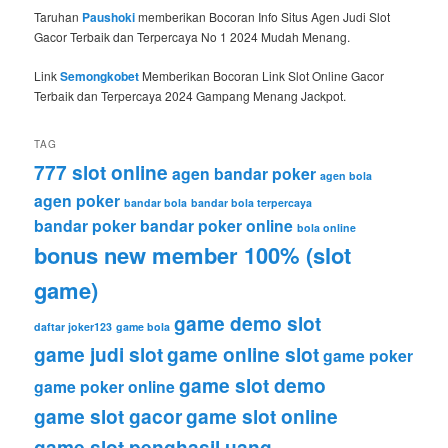
Taruhan
Paushoki
memberikan Bocoran Info Situs Agen Judi Slot
Gacor Terbaik dan Terpercaya No 1 2024 Mudah Menang.
Link
Semongkobet
Memberikan Bocoran Link Slot Online Gacor
Terbaik dan Terpercaya 2024 Gampang Menang Jackpot.
TAG
777 slot online
agen bandar poker
agen bola
agen poker
bandar bola
bandar bola terpercaya
bandar poker
bandar poker online
bola online
bonus new member 100% (slot
game)
game demo slot
daftar joker123
game bola
game judi slot
game online slot
game poker
game slot demo
game poker online
game slot gacor
game slot online
game slot penghasil uang