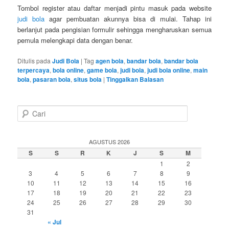
Tombol register atau daftar menjadi pintu masuk pada website
judi bola
agar pembuatan akunnya bisa di mulai. Tahap ini
berlanjut pada pengisian formulir sehingga mengharuskan semua
pemula melengkapi data dengan benar.
Ditulis pada
Judi Bola
|
Tag
agen bola
,
bandar bola
,
bandar bola
terpercaya
,
bola online
,
game bola
,
judi bola
,
judi bola online
,
main
bola
,
pasaran bola
,
situs bola
|
Tinggalkan Balasan
C
a
r
i
AGUSTUS 2026
S
S
R
K
J
S
M
1
2
3
4
5
6
7
8
9
10
11
12
13
14
15
16
17
18
19
20
21
22
23
24
25
26
27
28
29
30
31
« Jul