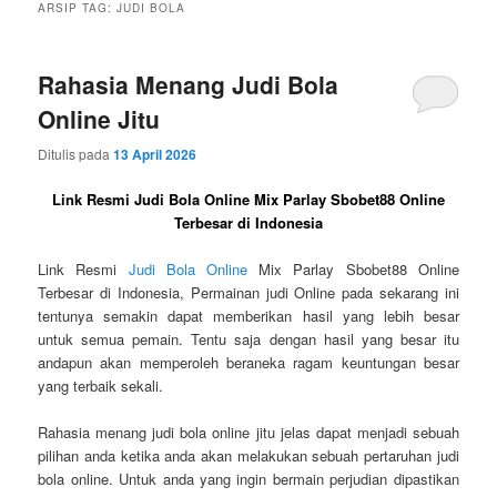
ARSIP TAG:
JUDI BOLA
Rahasia Menang Judi Bola
Online Jitu
Ditulis pada
13 April 2026
Link Resmi Judi Bola Online Mix Parlay Sbobet88 Online
Terbesar di Indonesia
Link Resmi
Judi Bola Online
Mix Parlay Sbobet88 Online
Terbesar di Indonesia, Permainan judi Online pada sekarang ini
tentunya semakin dapat memberikan hasil yang lebih besar
untuk semua pemain. Tentu saja dengan hasil yang besar itu
andapun akan memperoleh beraneka ragam keuntungan besar
yang terbaik sekali.
Rahasia menang judi bola online jitu jelas dapat menjadi sebuah
pilihan anda ketika anda akan melakukan sebuah pertaruhan judi
bola online. Untuk anda yang ingin bermain perjudian dipastikan