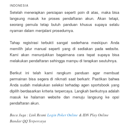
INDONESIA
Setelah menerapkan persiapan seperti poin di atas, maka bisa
langsung masuk ke proses pendaftaran akun. Akan tetapi,
seorang pemula tetap butuh panduan khusus supaya selalu
nyaman dalam menjalani prosedurnya.
Tahap registrasi terbukti sangat sederhana meskipun Anda
memilih jalur manual seperti yang di sediakan pada website.
Kami akan menunjukkan bagaimana cara tepat supaya bisa
melakukan pendaftaran sehingga mampu di terapkan seutuhnya.
Berikut ini telah kami rangkum panduan agar membuat
permainan bisa segera di nikmati saat berkarir. Pastikan bahwa
Anda sudah melakukan seleksi terhadap agen sportsbook yang
dipilih berdasarkan kriteria terpercaya. Langkah berikutnya adalah
masuk ke halaman website dan menuju langsung ke opsi
pendaftaran akun.
Baca Juga : Link Resmi
Login Poker Online
& IDN Play Online
Bandar QQ Terpercaya