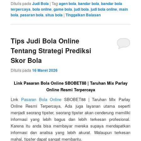
Ditulis pada
Judi Bola
|
Tag
agen bola
,
bandar bola
,
bandar bola
terpercaya
,
bola online
,
game bola
,
judi bola
,
judi bola online
,
main
bola
,
pasaran bola
,
situs bola
|
Tinggalkan Balasan
Tips Judi Bola Online
Tentang Strategi Prediksi
Skor Bola
Ditulis pada
16 Maret 2026
Link Pasaran Bola Online SBOBET88 | Taruhan Mix Parlay
Online Resmi Terpercaya
Link
Pasaran Bola Online
SBOBET88 | Taruhan Mix Parlay
Online Resmi Terpercaya, Ada juga layanan utama seperti
menjadi seorang tipster, seorang tipster akan cenderung memiliki
informasi yang lebih bagus dan lebih terkesan profesional.
Karena itu anda bisa membayar mereka supaya mendapatkan
informasi dan analisa yang lebih akurat. Walaupun terkesan
mahal, tipster dapat sangat membantu.