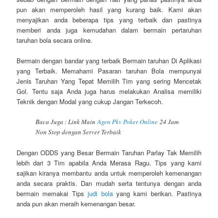
pun akan memperoleh hasil yang kurang baik. Kami akan
menyajikan anda beberapa tips yang terbaik dan pastinya
memberi anda juga kemudahan dalam bermain pertaruhan
taruhan bola secara online.
Bermain dengan bandar yang terbaik Bermain taruhan Di Aplikasi
yang Terbaik. Memahami Pasaran taruhan Bola mempunyai
Jenis Taruhan Yang Tepat Memilih Tim yang sering Mencetak
Gol. Tentu saja Anda juga harus melakukan Analisa memiliki
Teknik dengan Modal yang cukup Jangan Terkecoh.
Baca Juga : Link Main
Agen Pkv Poker Online
24 Jam
Non Stop dengan Server Terbaik
Dengan ODDS yang Besar Bermain Taruhan Parlay Tak Memilih
lebih dari 3 Tim apabila Anda Merasa Ragu. Tips yang kami
sajikan kiranya membantu anda untuk memperoleh kemenangan
anda secara praktis. Dan mudah serta tentunya dengan anda
bermain memakai Tips
judi bola
yang kami berikan. Pastinya
anda pun akan meraih kemenangan besar.