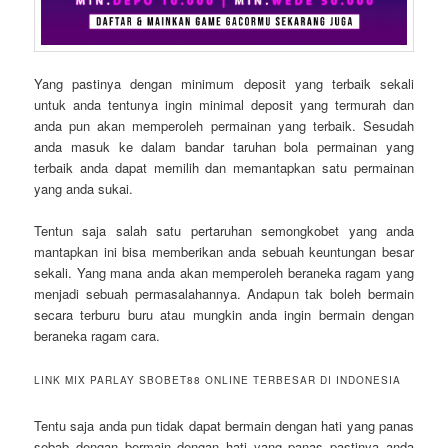
Yang pastinya dengan minimum deposit yang terbaik sekali
untuk anda tentunya ingin minimal deposit yang termurah dan
anda pun akan memperoleh permainan yang terbaik. Sesudah
anda masuk ke dalam bandar taruhan bola permainan yang
terbaik anda dapat memilih dan memantapkan satu permainan
yang anda sukai.
Tentun saja salah satu pertaruhan semongkobet yang anda
mantapkan ini bisa memberikan anda sebuah keuntungan besar
sekali. Yang mana anda akan memperoleh beraneka ragam yang
menjadi sebuah permasalahannya. Andapun tak boleh bermain
secara terburu buru atau mungkin anda ingin bermain dengan
beraneka ragam cara.
LINK MIX PARLAY SBOBET88 ONLINE TERBESAR DI INDONESIA
Tentu saja anda pun tidak dapat bermain dengan hati yang panas
sebab dengan bermain dengan hati yang panas pastinya anda