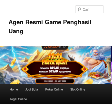
Langsung
Langsung
ke
ke
Cari
konten
konten
utama
sekunder
Agen Resmi Game Penghasil
Uang
Menu
Home
Judi Bola
Poker Online
Slot Online
utama
Togel Online