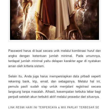
Password harus di buat secara unik melalui kombinasi huruf dan
angka dengan ketentuan jumlah minimal. Pada umumnya,
terdapat jumlah minimal yaitu delapan karakter agar di nyatakan
aman oleh kriteria sistem.
Selain itu, Anda juga harus mempersiapkan data pribadi seperti
rekening bank, ktp, email, dan sebagainya. Melalui hal ini,
pemula pasti sudah siap untuk menjalani registrasi secara
langsung tanpa masalah. Alhasil, kesempatan terbuka lebar bagi
penjudi setelah akun terbukti aktif melalui prosedur dari situsnya.
LINK RESMI HARI INI TERPERCAYA & MIX PARLAY TERBESAR SE