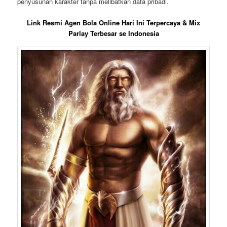
penyusunan karakter tanpa melibatkan data pribadi.
Link Resmi Agen Bola Online Hari Ini Terpercaya & Mix
Parlay Terbesar se Indonesia