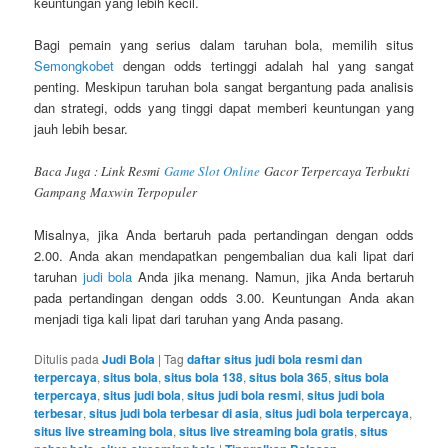
keuntungan yang lebih kecil.
Bagi pemain yang serius dalam taruhan bola, memilih situs
Semongkobet
dengan odds tertinggi adalah hal yang sangat
penting. Meskipun taruhan bola sangat bergantung pada analisis
dan strategi, odds yang tinggi dapat memberi keuntungan yang
jauh lebih besar.
Baca Juga : Link Resmi
Game Slot Online
Gacor Terpercaya Terbukti
Gampang Maxwin Terpopuler
Misalnya, jika Anda bertaruh pada pertandingan dengan odds
2.00. Anda akan mendapatkan pengembalian dua kali lipat dari
taruhan
judi bola
Anda jika menang. Namun, jika Anda bertaruh
pada pertandingan dengan odds 3.00. Keuntungan Anda akan
menjadi tiga kali lipat dari taruhan yang Anda pasang.
Ditulis pada
Judi Bola
|
Tag
daftar situs judi bola resmi dan
terpercaya
,
situs bola
,
situs bola 138
,
situs bola 365
,
situs bola
terpercaya
,
situs judi bola
,
situs judi bola resmi
,
situs judi bola
terbesar
,
situs judi bola terbesar di asia
,
situs judi bola terpercaya
,
situs live streaming bola
,
situs live streaming bola gratis
,
situs