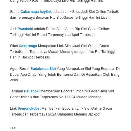
Uang Terbaik Resmi Terpercaya Live Rtp Tertinggi Hari Ini.
Game
Cakarnaga heylink
adalah Link Situs Judi Slot Online Terbaik
dan Terpercaya Bocoran Rtp Slot Gacor Tertinggi Hari Ini Live.
Judi
Paushoki
adalah Daftar Situs Agen Rtp Slot Gacor Online
Tertinggi Hari Ini Resmi Terpercaya Jackpot Terbesar.
Situs
Cakarnaga
Merupakan Link Situs Judi Slot Online Gacor
Terbaik dan Terpercaya Mudah Menang dengan Live Rtp Tertinggi
Hari Ini Jackpot Terbesar.
Agen Resmi
Badakmas Slot
Yang Merupakan Slot Yang Berpusat DI
Dubai Abu Dhabi Yang Telah Berlisensi Dan Di Resmikan Oleh Bang
Zeus..
Taruhan
Paushoki
memberikan Bocoran Info Situs Agen Judi Slot
Gacor Terbaik dan Terpercaya No 1 2024 Mudah Menang.
Link
Semongkobet
Memberikan Bocoran Link Slot Online Gacor
Terbaik dan Terpercaya 2024 Gampang Menang Jackpot.
TAG