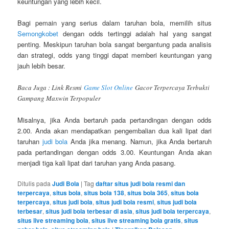
keuntungan yang lebih kecil.
Bagi pemain yang serius dalam taruhan bola, memilih situs
Semongkobet
dengan odds tertinggi adalah hal yang sangat
penting. Meskipun taruhan bola sangat bergantung pada analisis
dan strategi, odds yang tinggi dapat memberi keuntungan yang
jauh lebih besar.
Baca Juga : Link Resmi
Game Slot Online
Gacor Terpercaya Terbukti
Gampang Maxwin Terpopuler
Misalnya, jika Anda bertaruh pada pertandingan dengan odds
2.00. Anda akan mendapatkan pengembalian dua kali lipat dari
taruhan
judi bola
Anda jika menang. Namun, jika Anda bertaruh
pada pertandingan dengan odds 3.00. Keuntungan Anda akan
menjadi tiga kali lipat dari taruhan yang Anda pasang.
Ditulis pada
Judi Bola
|
Tag
daftar situs judi bola resmi dan
terpercaya
,
situs bola
,
situs bola 138
,
situs bola 365
,
situs bola
terpercaya
,
situs judi bola
,
situs judi bola resmi
,
situs judi bola
terbesar
,
situs judi bola terbesar di asia
,
situs judi bola terpercaya
,
situs live streaming bola
,
situs live streaming bola gratis
,
situs