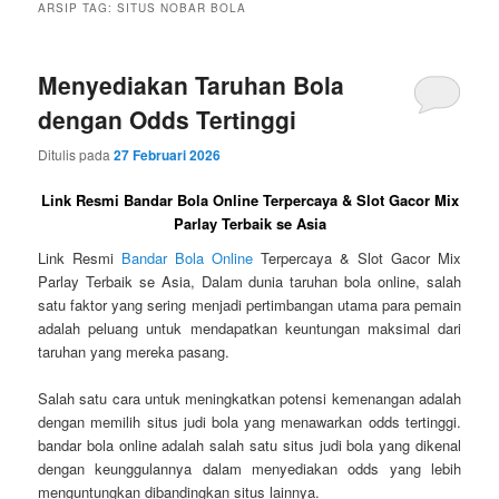
ARSIP TAG:
SITUS NOBAR BOLA
Menyediakan Taruhan Bola
dengan Odds Tertinggi
Ditulis pada
27 Februari 2026
Link Resmi Bandar Bola Online Terpercaya & Slot Gacor Mix
Parlay Terbaik se Asia
Link Resmi
Bandar Bola Online
Terpercaya & Slot Gacor Mix
Parlay Terbaik se Asia, Dalam dunia taruhan bola online, salah
satu faktor yang sering menjadi pertimbangan utama para pemain
adalah peluang untuk mendapatkan keuntungan maksimal dari
taruhan yang mereka pasang.
Salah satu cara untuk meningkatkan potensi kemenangan adalah
dengan memilih situs judi bola yang menawarkan odds tertinggi.
bandar bola online adalah salah satu situs judi bola yang dikenal
dengan keunggulannya dalam menyediakan odds yang lebih
menguntungkan dibandingkan situs lainnya.