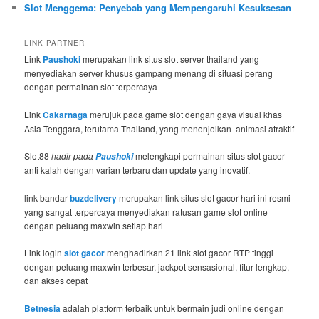
Slot Menggema: Penyebab yang Mempengaruhi Kesuksesan
LINK PARTNER
Link
Paushoki
merupakan link situs slot server thailand yang
menyediakan server khusus gampang menang di situasi perang
dengan permainan slot terpercaya
Link
Cakarnaga
merujuk pada game slot dengan gaya visual khas
Asia Tenggara, terutama Thailand, yang menonjolkan animasi atraktif
Slot88
hadir pada
melengkapi permainan situs slot gacor
Paushoki
anti kalah dengan varian terbaru dan update yang inovatif.
link bandar
buzdelivery
merupakan link situs slot gacor hari ini resmi
yang sangat terpercaya menyediakan ratusan game slot online
dengan peluang maxwin setiap hari
Link login
slot gacor
menghadirkan 21 link slot gacor RTP tinggi
dengan peluang maxwin terbesar, jackpot sensasional, fitur lengkap,
dan akses cepat
Betnesia
adalah platform terbaik untuk bermain judi online dengan