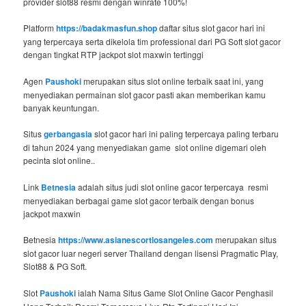
provider slot88 resmi dengan winrate 100%!
Platform
https://badakmasfun.shop
daftar situs slot gacor hari ini
yang terpercaya serta dikelola tim professional dari PG Soft slot gacor
dengan tingkat RTP jackpot slot maxwin tertinggi
Agen
Paushoki
merupakan situs slot online terbaik saat ini, yang
menyediakan permainan slot gacor pasti akan memberikan kamu
banyak keuntungan.
Situs
gerbangasia
slot gacor hari ini paling terpercaya paling terbaru
di tahun 2024 yang menyediakan game slot online digemari oleh
pecinta slot online..
Link
Betnesia
adalah situs judi slot online gacor terpercaya resmi
menyediakan berbagai game slot gacor terbaik dengan bonus
jackpot maxwin
Betnesia
https://www.asianescortlosangeles.com
merupakan situs
slot gacor luar negeri server Thailand dengan lisensi Pragmatic Play,
Slot88 & PG Soft.
Slot
Paushoki
ialah Nama Situs Game Slot Online Gacor Penghasil