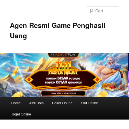
Langsung
Langsung
ke
ke
Cari
konten
konten
utama
sekunder
Agen Resmi Game Penghasil
Uang
Menu
Home
Judi Bola
Poker Online
Slot Online
utama
Togel Online