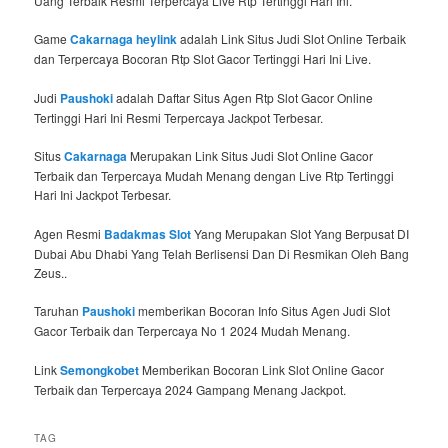
Uang Terbaik Resmi Terpercaya Live Rtp Tertinggi Hari Ini.
Game
Cakarnaga heylink
adalah Link Situs Judi Slot Online Terbaik
dan Terpercaya Bocoran Rtp Slot Gacor Tertinggi Hari Ini Live.
Judi
Paushoki
adalah Daftar Situs Agen Rtp Slot Gacor Online
Tertinggi Hari Ini Resmi Terpercaya Jackpot Terbesar.
Situs
Cakarnaga
Merupakan Link Situs Judi Slot Online Gacor
Terbaik dan Terpercaya Mudah Menang dengan Live Rtp Tertinggi
Hari Ini Jackpot Terbesar.
Agen Resmi
Badakmas Slot
Yang Merupakan Slot Yang Berpusat DI
Dubai Abu Dhabi Yang Telah Berlisensi Dan Di Resmikan Oleh Bang
Zeus..
Taruhan
Paushoki
memberikan Bocoran Info Situs Agen Judi Slot
Gacor Terbaik dan Terpercaya No 1 2024 Mudah Menang.
Link
Semongkobet
Memberikan Bocoran Link Slot Online Gacor
Terbaik dan Terpercaya 2024 Gampang Menang Jackpot.
TAG