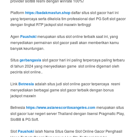
provider slot88 resmi dengan winrate 100%!
Platform
https://badakmasfun.shop
daftar situs slot gacor hari ini
yang terpercaya serta dikelola tim professional dari PG Soft slot gacor
dengan tingkat RTP jackpot slot maxwin tertinggi
Agen
Paushoki
merupakan situs slot online terbaik saat ini, yang
menyediakan permainan slot gacor pasti akan memberikan kamu
banyak keuntungan.
Situs
gerbangasia
slot gacor hari ini paling terpercaya paling terbaru
di tahun 2024 yang menyediakan game slot online digemari oleh
pecinta slot online..
Link
Betnesia
adalah situs judi slot online gacor terpercaya resmi
menyediakan berbagai game slot gacor terbaik dengan bonus
jackpot maxwin
Betnesia
https://www.asianescortlosangeles.com
merupakan situs
slot gacor luar negeri server Thailand dengan lisensi Pragmatic Play,
Slot88 & PG Soft.
Slot
Paushoki
ialah Nama Situs Game Slot Online Gacor Penghasil