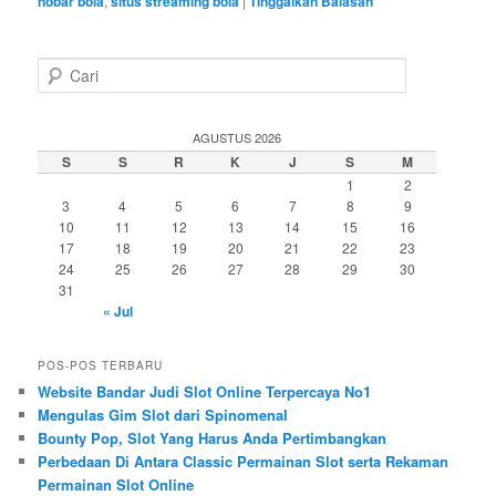
nobar bola
,
situs streaming bola
|
Tinggalkan Balasan
C
a
r
i
AGUSTUS 2026
S
S
R
K
J
S
M
1
2
3
4
5
6
7
8
9
10
11
12
13
14
15
16
17
18
19
20
21
22
23
24
25
26
27
28
29
30
31
« Jul
POS-POS TERBARU
Website Bandar Judi Slot Online Terpercaya No1
Mengulas Gim Slot dari Spinomenal
Bounty Pop, Slot Yang Harus Anda Pertimbangkan
Perbedaan Di Antara Classic Permainan Slot serta Rekaman
Permainan Slot Online