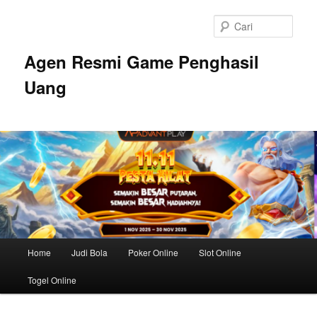
Langsung
Langsung
ke
ke
Cari
konten
konten
utama
sekunder
Agen Resmi Game Penghasil
Uang
Menu
Home
Judi Bola
Poker Online
Slot Online
utama
Togel Online